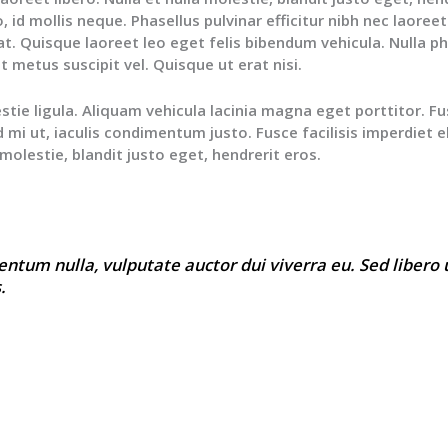
o, id mollis neque. Phasellus pulvinar efficitur nibh nec laore
at. Quisque laoreet leo eget felis bibendum vehicula. Nulla ph
 metus suscipit vel. Quisque ut erat nisi.
tie ligula. Aliquam vehicula lacinia magna eget porttitor. F
d mi ut, iaculis condimentum justo. Fusce facilisis imperdiet el
a molestie, blandit justo eget, hendrerit eros.
ntum nulla, vulputate auctor dui viverra eu. Sed libero 
.