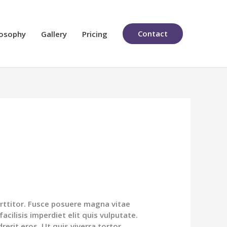
Contact
losophy
Gallery
Pricing
orttitor. Fusce posuere magna vitae
acilisis imperdiet elit quis vulputate.
drerit eros. Ut quis viverra tortor.