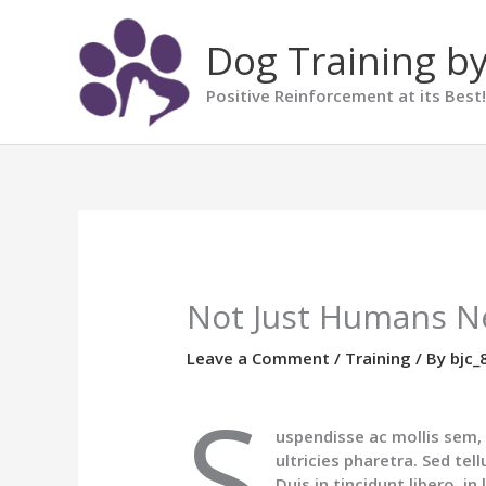
Skip
to
Dog Training by
content
Positive Reinforcement at its Best!
Not Just Humans 
Leave a Comment
/
Training
/ By
bjc_
S
uspendisse ac mollis sem,
ultricies pharetra. Sed tel
Duis in tincidunt libero, in