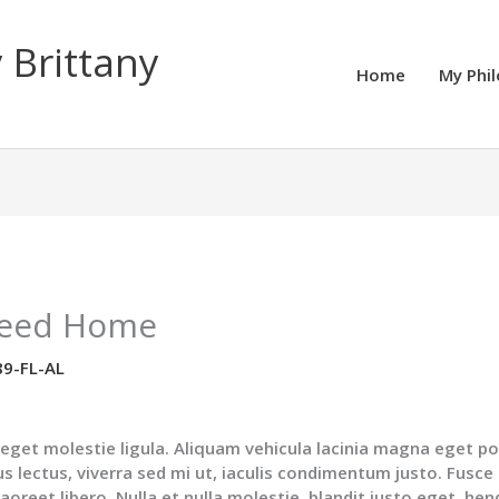
 Brittany
Home
My Phi
Need Home
89-FL-AL
 eget molestie ligula. Aliquam vehicula lacinia magna eget p
lus lectus, viverra sed mi ut, iaculis condimentum justo. Fusce f
 laoreet libero. Nulla et nulla molestie, blandit justo eget, hen